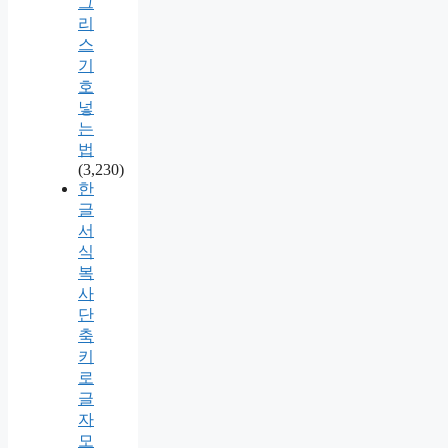
그
리
스
기
호
넣
는
법
(3,230)
한
글
서
식
복
사
단
축
키
로
글
자
모