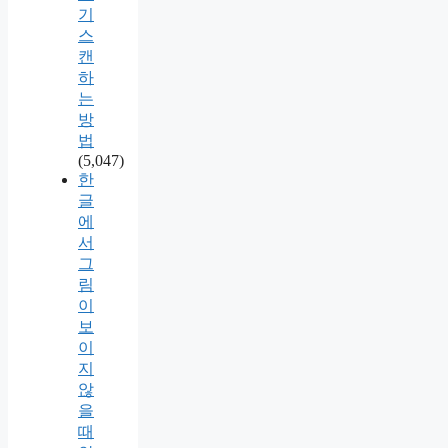
기
스
캔
하
는
방
법
(5,047)
한
글
에
서
그
림
이
보
이
지
않
을
때