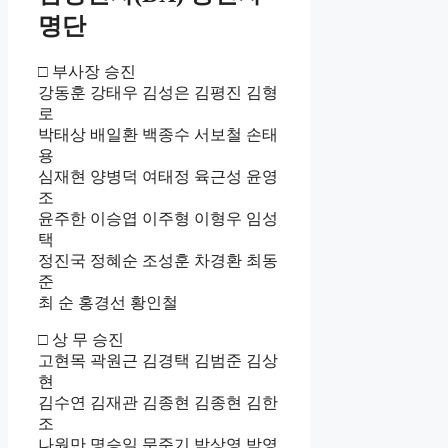
명단
□ 부사장 승진
강동훈 강태우 김성은 김평진 김형
로
박태상 배일환 백종수 서보철 손태
용
심재현 양병덕 여태정 육근성 윤영
조
윤주한 이승엽 이주형 이형우 임성
택
정진국 정혜순 조성훈 차경환 최동
준
최 순 홍경선 황인철
□ 상 무 승진
고현목 곽원근 김경택 김범준 김상
현
김수연 김재관 김종현 김종현 김한
조
나원만 명승일 문준기 박상영 박영