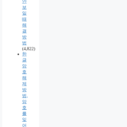
안
보
일
때
해
결
방
법
(4,822)
한
글
암
호
해
제
방
법,
암
호
를
잊
어