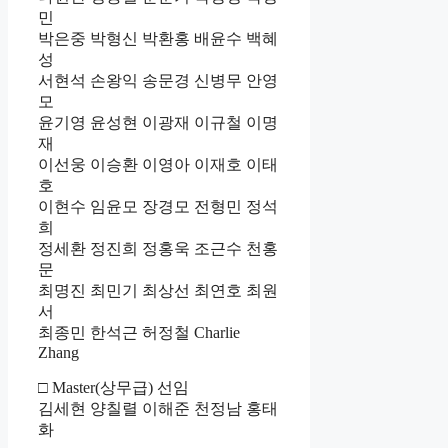
민
박은중 박형신 박환홍 배윤수 백혜
성
서현석 손왕익 송문경 신병무 안영
모
윤기영 윤성현 이광재 이규철 이명
재
이선웅 이승환 이영아 이재호 이태
호
이현수 임윤모 장경모 전형민 정석
희
정세환 정진희 정홍욱 조근수 천홍
문
최명진 최민기 최상선 최연호 최원
서
최종민 한석근 허정철 Charlie
Zhang
□ Master(상무급) 선임
김세현 양칠렬 이해준 천정남 홍태
화