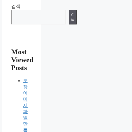
검색
검
색
Most
Viewed
Posts
도
장
이
미
지
파
일
만
들