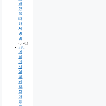
버
렸
을
때
해
제
방
법
(3,703)
PPT
엑
셀
에
서
알
파,
베
타,
감
마
등