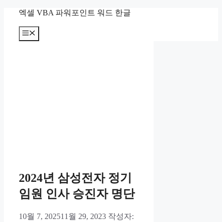
컨
엑셀 VBA 파워포인트 워드 한글
텐
츠
메
뉴
로
건
너
뛰
기
2024년 삼성전자 정기
임원 인사 승진자 명단
10월 7, 2025
11월 29, 2023
작성자: