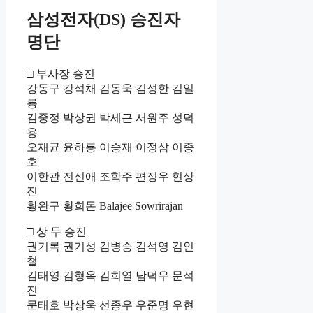
삼성전자(DS) 승진자
명단
□ 부사장 승진
강동구 강석채 김동욱 김성한 김일
룡
김중정 박상권 박세근 서원주 성덕
용
오재균 윤하룡 이승재 이정삼 이종
호
이한관 전신애 조학주 편정우 현상
진
황완구 황희돈 Balajee Sowrirajan
□ 상 무 승진
권기록 권기성 김병승 김석영 김인
철
김태영 김형옥 김희열 남덕우 문석
진
문태호 박상욱 선종우 우준명 우현