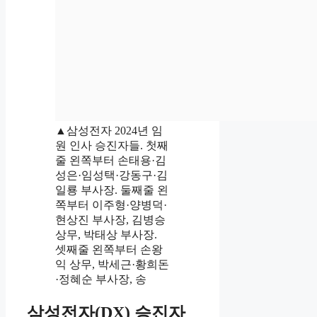
▲삼성전자 2024년 임
원 인사 승진자들. 첫째
줄 왼쪽부터 손태용·김
성은·임성택·강동구·김
일룡 부사장. 둘째줄 왼
쪽부터 이주형·양병덕·
현상진 부사장, 김병승
상무, 박태상 부사장.
셋째줄 왼쪽부터 손왕
익 상무, 박세근·황희돈
·정혜순 부사장, 송
삼성전자(DX) 승진자