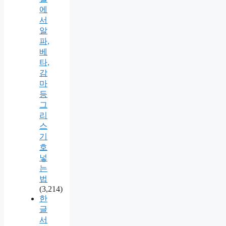
에
서
알
파,
베
타,
감
마
등
그
리
스
기
호
넣
는
법
(3,214)
한
글
서