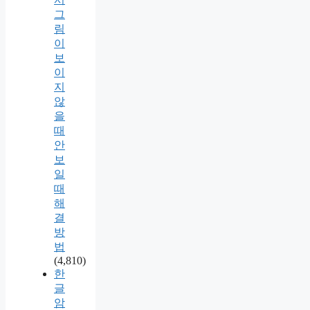
그
림
이
보
이
지
않
을
때
안
보
일
때
해
결
방
법
(4,810)
한
글
암