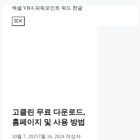
컨
엑셀 VBA 파워포인트 워드 한글
텐
츠
메
뉴
로
건
너
뛰
기
고클린 무료 다운로드,
홈페이지 및 사용 방법
10월 7, 2025
7월 16, 2024
작성자: