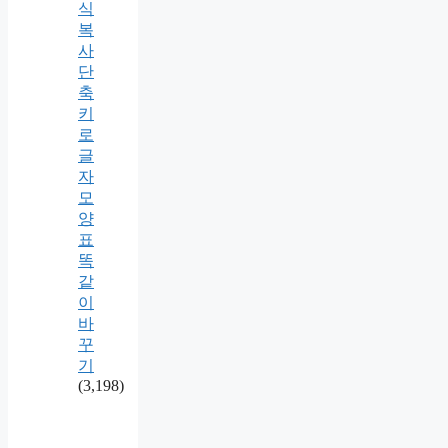
식
복
사
단
축
키
로
글
자
모
양
표
똑
같
이
바
꾸
기
(3,198)