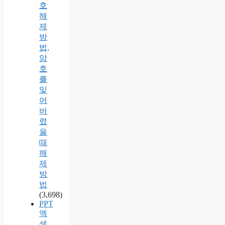
호
해
제
방
법,
암
호
를
잊
어
버
렸
을
때
해
제
방
법
(3,698)
PPT
엑
셀