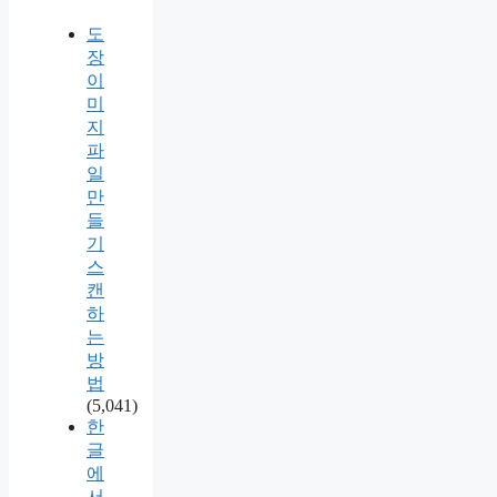
도
장
이
미
지
파
일
만
들
기
스
캔
하
는
방
법
(5,041)
한
글
에
서