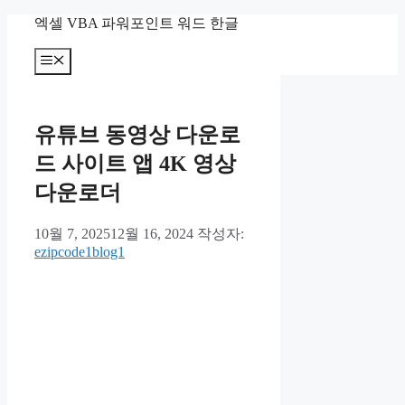
컨
엑셀 VBA 파워포인트 워드 한글
텐
츠
메
뉴
로
건
너
유튜브 동영상 다운로
뛰
기
드 사이트 앱 4K 영상
다운로더
10월 7, 2025
12월 16, 2024
작성자:
ezipcode1blog1