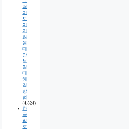
그
림
이
보
이
지
않
을
때
안
보
일
때
해
결
방
법
(4,824)
한
글
암
호