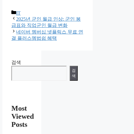
카
IT
테
2025년 군인 월급 인상: 군인 봉
고
급표와 직업군인 월급 변화
리
네이버 멤버십 넷플릭스 무료 연
결 플러스멤법쉽 혜택
검색
검
색
Most
Viewed
Posts