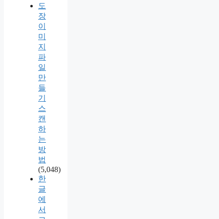
도
장
이
미
지
파
일
만
들
기
스
캔
하
는
방
법
(5,048)
한
글
에
서