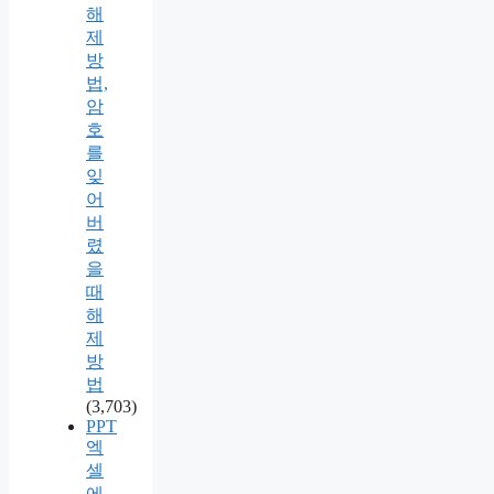
해
제
방
법,
암
호
를
잊
어
버
렸
을
때
해
제
방
법
(3,703)
PPT
엑
셀
에