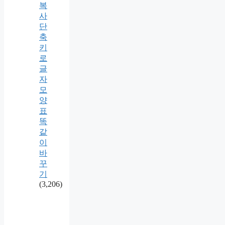
복
사
단
축
키
로
글
자
모
양
표
똑
같
이
바
꾸
기
(3,206)