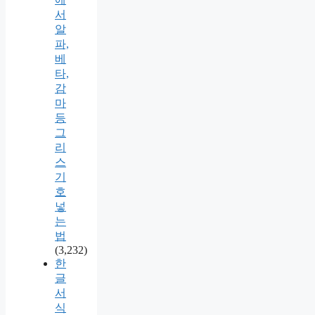
서
알
파,
베
타,
감
마
등
그
리
스
기
호
넣
는
법
(3,232)
한
글
서
식