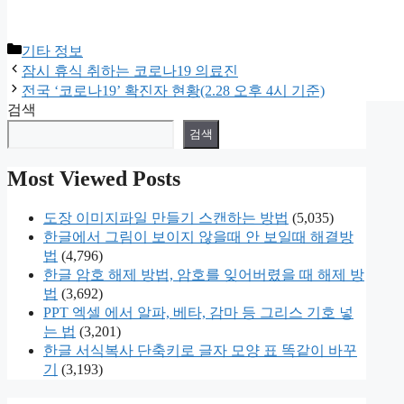
카
기타 정보
테
잠시 휴식 취하는 코로나19 의료진
고
전국 ‘코로나19’ 확진자 현황(2.28 오후 4시 기준)
리
검색
검색
Most Viewed Posts
도장 이미지파일 만들기 스캔하는 방법
(5,035)
한글에서 그림이 보이지 않을때 안 보일때 해결방
법
(4,796)
한글 암호 해제 방법, 암호를 잊어버렸을 때 해제 방
법
(3,692)
PPT 엑셀 에서 알파, 베타, 감마 등 그리스 기호 넣
는 법
(3,201)
한글 서식복사 단축키로 글자 모양 표 똑같이 바꾸
기
(3,193)