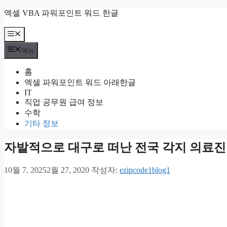
컨
엑셀 VBA 파워포인트 워드 한글
텐
츠
메
뉴
로
메뉴
건
너
홈
뛰
엑셀 파워포인트 워드 아래한글
기
IT
직업 공무원 급여 정보
수학
기타 정보
자발적으로 대구로 떠난 전국 각지 의료진
10월 7, 2025
2월 27, 2020
작성자:
ezipcode1blog1