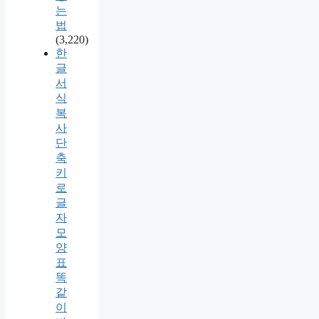
는
법
(3,220)
한
글
서
식
복
사
단
축
키
로
글
자
모
양
표
똑
같
이