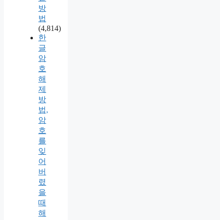
방
법
(4,814)
한
글
암
호
해
제
방
법,
암
호
를
잊
어
버
렸
을
때
해