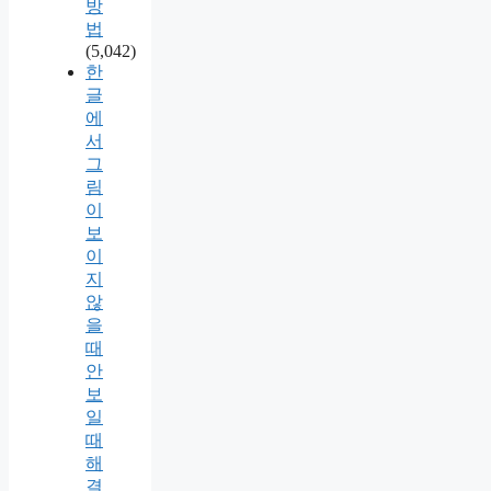
방
법
(5,042)
한
글
에
서
그
림
이
보
이
지
않
을
때
안
보
일
때
해
결