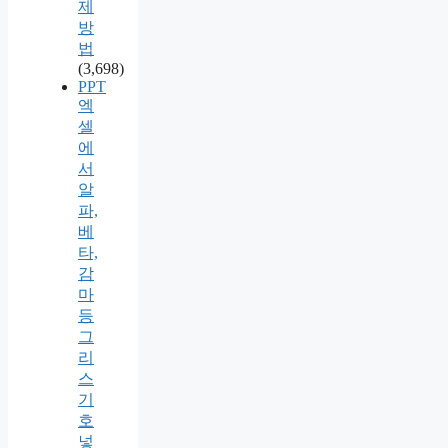
제
방
법
(3,698)
PPT
엑
셀
에
서
알
파,
베
타,
감
마
등
그
리
스
기
호
넣