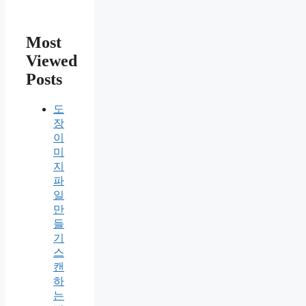
Most
Viewed
Posts
도
장
이
미
지
파
일
만
들
기
스
캔
하
는