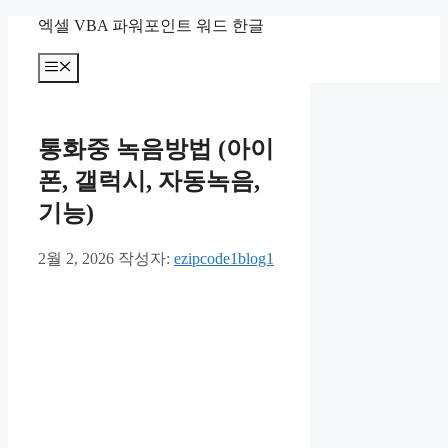
컨
엑셀 VBA 파워포인트 워드 한글
텐
츠
메
뉴
로
건
너
통화중 녹음방법 (아이
뛰
기
폰, 갤럭시, 자동녹음,
기능)
2월 2, 2026
작성자:
ezipcode1blog1