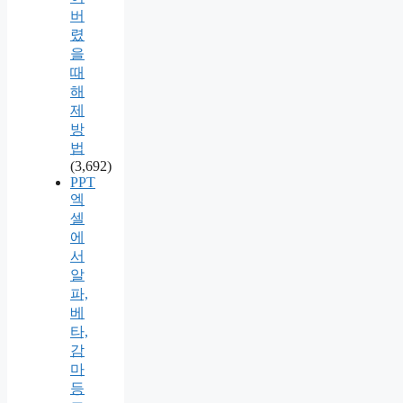
버
렸
을
때
해
제
방
법
(3,692)
PPT
엑
셀
에
서
알
파,
베
타,
감
마
등