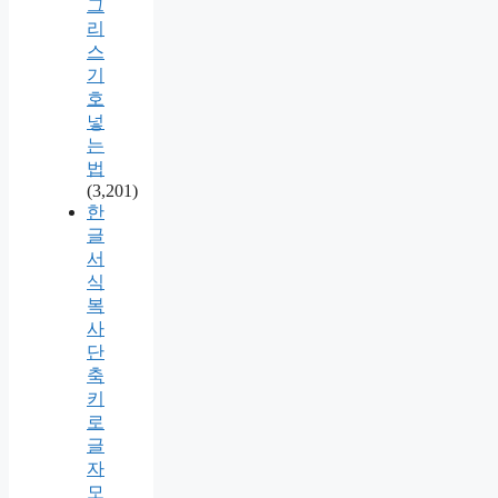
그
리
스
기
호
넣
는
법
(3,201)
한
글
서
식
복
사
단
축
키
로
글
자
모