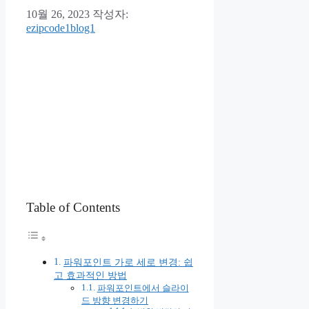
10월 26, 2023
작성자:
ezipcode1blog1
Table of Contents
파워포인트 가로 세로 변경: 쉽
고 효과적인 방법
파워포인트에서 슬라이
드 방향 변경하기