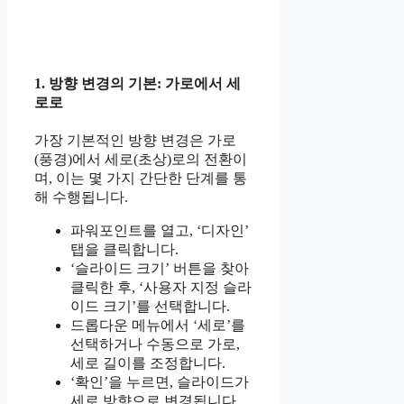
1. 방향 변경의 기본: 가로에서 세
로로
가장 기본적인 방향 변경은 가로
(풍경)에서 세로(초상)로의 전환이
며, 이는 몇 가지 간단한 단계를 통
해 수행됩니다.
파워포인트를 열고, ‘디자인’
탭을 클릭합니다.
‘슬라이드 크기’ 버튼을 찾아
클릭한 후, ‘사용자 지정 슬라
이드 크기’를 선택합니다.
드롭다운 메뉴에서 ‘세로’를
선택하거나 수동으로 가로,
세로 길이를 조정합니다.
‘확인’을 누르면, 슬라이드가
세로 방향으로 변경됩니다.