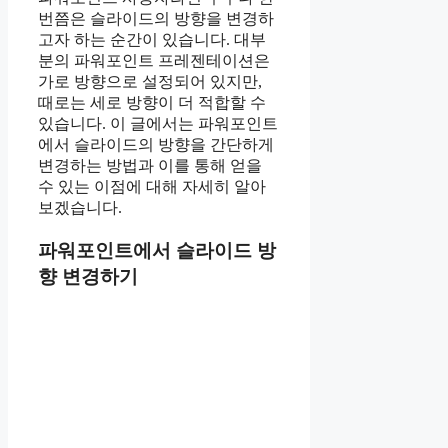
번쯤은 슬라이드의 방향을 변경하
고자 하는 순간이 있습니다. 대부
분의 파워포인트 프레젠테이션은
가로 방향으로 설정되어 있지만,
때로는 세로 방향이 더 적합할 수
있습니다. 이 글에서는 파워포인트
에서 슬라이드의 방향을 간단하게
변경하는 방법과 이를 통해 얻을
수 있는 이점에 대해 자세히 알아
보겠습니다.
파워포인트에서 슬라이드 방
향 변경하기