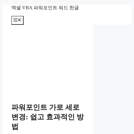
컨
엑셀 VBA 파워포인트 워드 한글
텐
츠
메
뉴
로
건
너
뛰
기
파워포인트 가로 세로
변경: 쉽고 효과적인 방
법