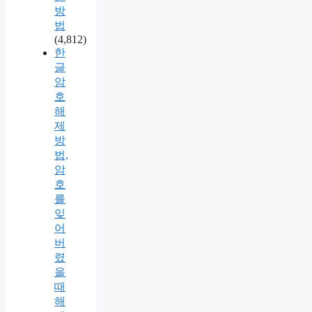
방
법
(4,812)
한
글
암
호
해
제
방
법,
암
호
를
잊
어
버
렸
을
때
해