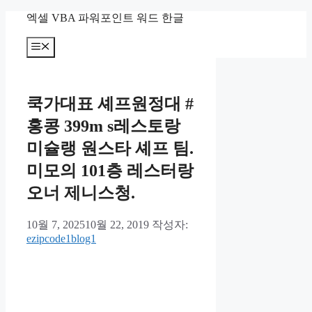
컨
엑셀 VBA 파워포인트 워드 한글
텐
츠
메
뉴
로
건
너
쿡가대표 셰프원정대 #
뛰
기
홍콩 399m s레스토랑
미슐랭 원스타 셰프 팀.
미모의 101층 레스터랑
오너 제니스청.
10월 7, 2025
10월 22, 2019
작성자:
ezipcode1blog1