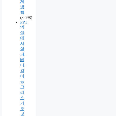
제
방
법
(3,698)
PPT
엑
셀
에
서
알
파,
베
타,
감
마
등
그
리
스
기
호
넣